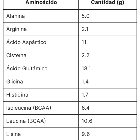
Aminoácido
Cantidad (g)
Alanina
5.0
Arginina
2.1
Ácido Aspártico
11
Cisteína
2.2
Ácido Glutámico
18.1
Glicina
1.4
Histidina
1.7
Isoleucina (BCAA)
6.4
Leucina (BCAA)
10.6
Lisina
9.6