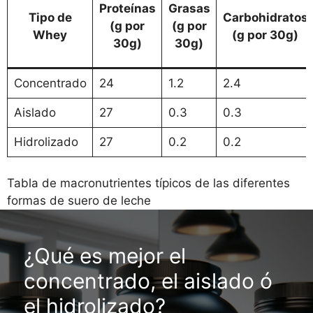
Proteínas
Grasas
Tipo de
Carbohidratos
(g por
(g por
Whey
(g por 30g)
30g)
30g)
Concentrado
24
1.2
2.4
Aislado
27
0.3
0.3
Hidrolizado
27
0.2
0.2
Tabla de macronutrientes típicos de las diferentes
formas de suero de leche
¿Qué es mejor el
concentrado, el aislado ó
el hidrolizado?