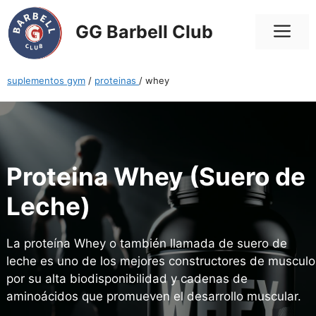
Saltar
al
Me
GG Barbell Club
contenido
suplementos gym
/
proteinas
/ whey
Proteina Whey (Suero de
Leche)
La proteína Whey o también llamada de suero de
leche es uno de los mejores constructores de musculo
por su alta biodisponibilidad y cadenas de
aminoácidos que promueven el desarrollo muscular.