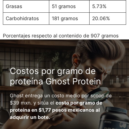
Grasas
51 gramos
5.73%
Carbohidratos
181 gramos
20.06%
Porcentajes respecto al contenido de 907 gramos
Costos por gramo de
proteína Ghost Protein
Ghost entrega un costo medio por scoop de
$39 mxn. y sitúa el
costo por gramo de
proteína en $1,77 pesos mexicanos al
adquirir un bote.