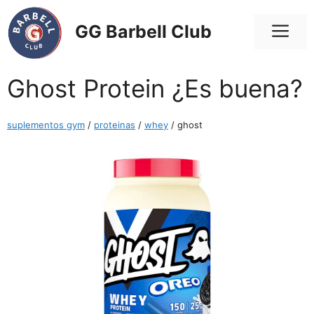
Saltar
al
Me
GG Barbell Club
contenido
Ghost Protein ¿Es buena?
suplementos gym
/
proteinas
/
whey
/ ghost