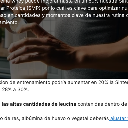
teína whey puede mejorar hasta en un 50% nuestra Sínt
ar Proteíca (SMP) por lo cuál es clave para optimizar nu
so en cantidades y momentos clave de nuestra rutina 
amiento.
ón de entrenamiento podría aumentar en 20% la Sintes
un 28% a 30%.
n las altas cantidades de leucina
contenidas dentro de 
do de res, albúmina de huevo o vegetal deberás
ajustar 