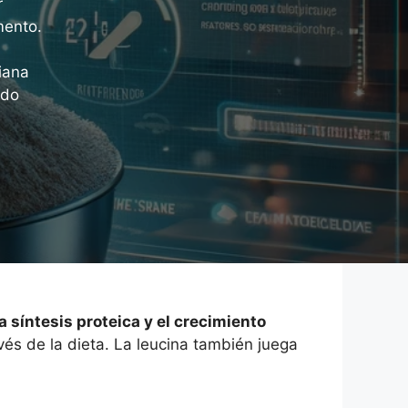
r
mento.
iana
ido
 síntesis proteica y el crecimiento
vés de la dieta. La leucina también juega