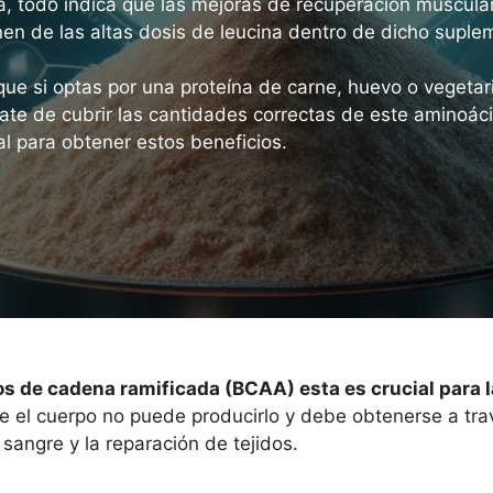
a, todo indica que las mejoras de recuperación muscula
nen de las altas dosis de leucina dentro de dicho suple
 que si optas por una proteína de carne, huevo o vegetar
ate de cubrir las cantidades correctas de este aminoác
al para obtener estos beneficios.
os de cadena ramificada (BCAA) esta es crucial para la
que el cuerpo no puede producirlo y debe obtenerse a tra
 sangre y la reparación de tejidos.