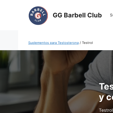
Saltar
al
GG Barbell Club
S
contenido
Suplementos para Testosterona
/ Testrol
Tes
y c
Testro