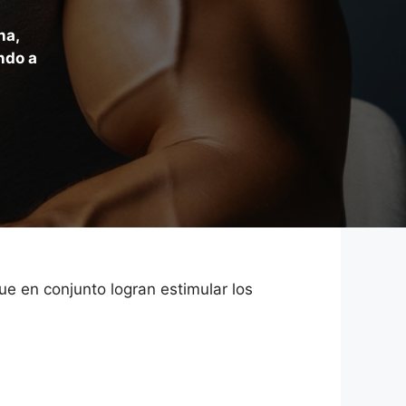
na,
ndo a
ue en conjunto logran estimular los