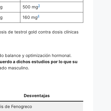
3
g
500 mg
4
g
160 mg
is de testrol gold contra dosis clínicas
do balance y optimización hormonal.
cuerdo a dichos estudios por lo que su
dado masculino.
Desventajas
is de Fenogreco