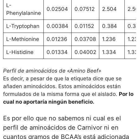
L-
0.02504
0.07512
2.504
2.5
Phenylalanine
L-Tryptophan
0.00384
0.01152
0.384
0.3
L-Methionine
0.01236
0.03708
1.236
1.2
L-Histidine
0.01334
0.04002
1.334
1.3
Perfil de aminoácidos de «Amino Beef»
Es decir, a pesar de que la etiqueta dice que se
añaden aminoácidos. Estos aminoácidos están
formulados de la misma forma que el aislado.
Por lo
cual no aportaría ningún beneficio.
Es por ello que no sabemos ni cual es el
perfil de aminoácidos de Carnivor ni en
cuantos gramos de BCAA’s está adicionada