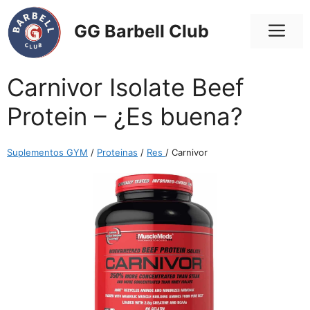
Saltar
al
Me
GG Barbell Club
contenido
Carnivor Isolate Beef
Protein – ¿Es buena?
Suplementos GYM
/
Proteinas
/
Res
/ Carnivor