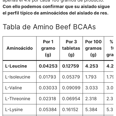
Con ello podemos confirmar que su aislado sigue
el perfil típico de aminoácidos del aislado de res.
Tabla de Amino Beef BCAAs
Por 1
Por 3
Por 100
% 
Aminoácido
gramo
tabletas
gramos
1
(g)
(g)
(g)
gra
L-Leucine
0.04253
0.12759
4.253
4.2
L-Isoleucine
0.01793
0.05379
1.793
1.7
L-Valine
0.03033
0.09099
3.033
3.0
L-Threonine
0.02318
0.06954
2.318
2.3
L-Lysine
0.05384
0.16152
5.384
5.3