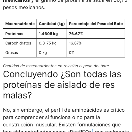
mexicanos
y el gramo de proteína se sitúa en $0,75
pesos mexicanos.
Macronutriente
Cantidad (kg)
Porcentaje del Peso del Bote
Proteínas
1.4605 kg
76.67%
Carbohidratos
0.3175 kg
16.67%
Grasas
0 kg
0%
Cantidad de macronutrientes en relación al peso del bote
Concluyendo ¿Son todas las
proteínas de aislado de res
malas?
No, sin embargo, el perfil de aminoácidos es crítico
para comprender si funciona o no para la
construcción muscular. Existen formulaciones que
1